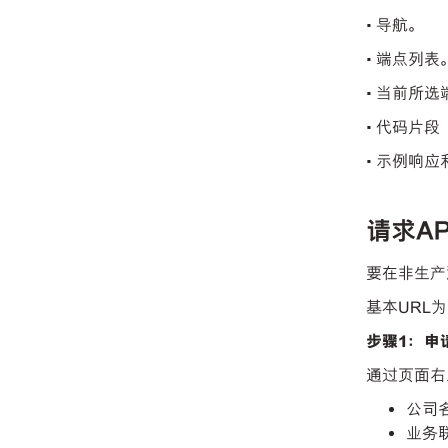
• 导航。
• 端点列表
• 当前所
• 代码片
• 示例响
请求AP
要在非生产
基本URL
步骤1：申
通过页面右
公司
业务