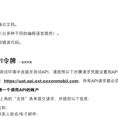
。
选端点文档。
段（以多种不同的编程语言提供）。
应和错误代码。
I令牌
↑ 返回页首
测试环境中连接并测试API，请按照以下步骤请求凭据设置和AP
为：
https://uat.api.ext.exxonmobil.com
，所有API请求都必须通
请一个调用API的帐户
上角的“支持”表单提交请求，并提供以下信息：
名称：
联系人姓名/电子邮件：