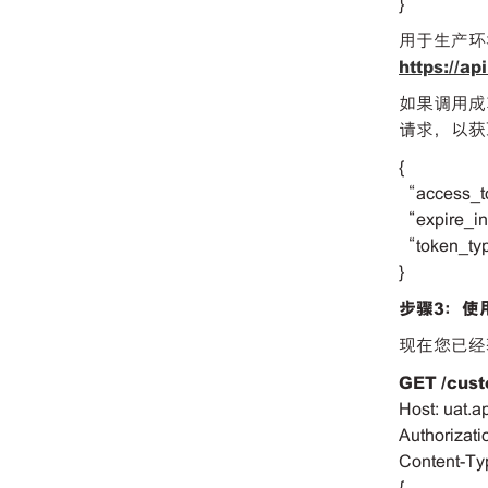
}
用于生产
https://a
如果调用成功
请求，以获
{
“access_
“expire_i
“token_ty
}
步骤3：使
现在您已经获
GET
/cus
Host: uat.a
Authorizati
Content-Typ
{