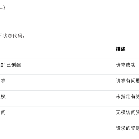
...}
以下状态代码。
描述
/ 201已创建
请求成功
请求
请求有问
授权
未指定有
访问
无权访问
到
请求的资