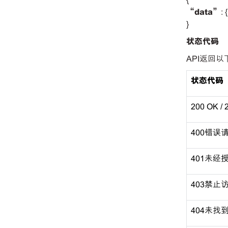
“data”
: {
}
状态代码
API返回
状态代码
200 OK 
400错误
401未经
403禁止
404未找